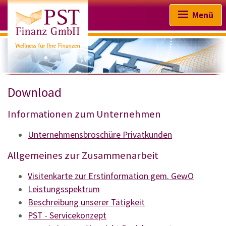
Menü
Download
Startseite
Informationen zum Unternehmen
Wir über uns
Unternehmensbroschüre Privatkunden
Absicherung & Vorsorge
Allgemeines zur Zusammenarbeit
Kapitalanlage
Visitenkarte zur Erstinformation gem. GewO
Finanzierungen
Leistungsspektrum
Beschreibung unserer Tätigkeit
Sachversicherungen
PST - Servicekonzept