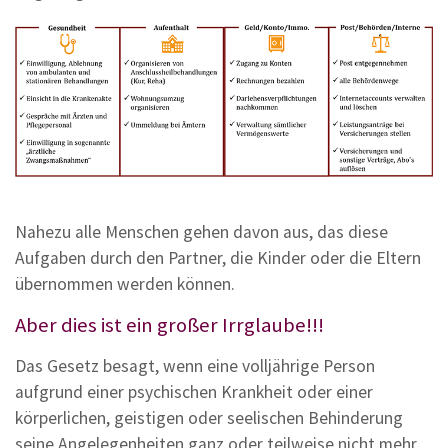
Firmenkonzept
PST - Servicekonzept
Notfallplanung
Sonstige Dienstleistungen
Vergleichsrechner
Download
Nahezu alle Menschen gehen davon aus, das diese
Aufgaben durch den Partner, die Kinder oder die Eltern
Presse & Medien
übernommen werden können.
Kontakt
Aber dies ist ein großer Irrglaube!!!
Konferenzraum
Das Gesetz besagt, wenn eine volljährige Person
aufgrund einer psychischen Krankheit oder einer
körperlichen, geistigen oder seelischen Behinderung
seine Angelegenheiten ganz oder teilweise nicht mehr