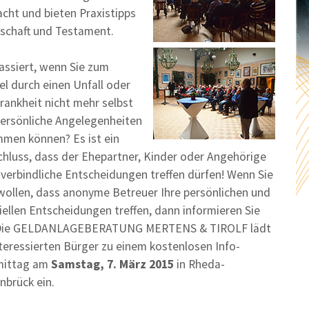
cht und bieten Praxistipps
bschaft und Testament.
assiert, wenn Sie zum
el durch einen Unfall oder
rankheit nicht mehr selbst
persönliche Angelegenheiten
mmen können? Es ist ein
chluss, dass der Ehepartner, Kinder oder Angehörige
verbindliche Entscheidungen treffen dürfen! Wenn Sie
 wollen, dass anonyme Betreuer Ihre persönlichen und
iellen Entscheidungen treffen, dann informieren Sie
 Die GELDANLAGEBERATUNG MERTENS & TIROLF lädt
nteressierten Bürger zu einem kostenlosen Info-
mittag am
Samstag, 7. März 2015
in Rheda-
nbrück ein.