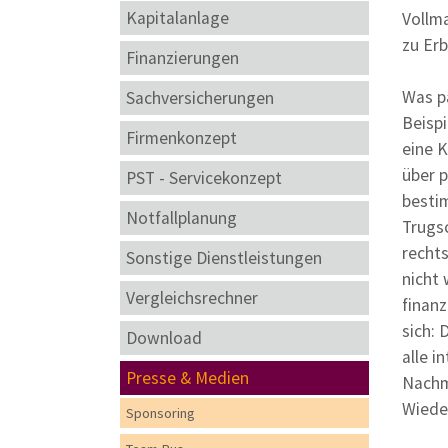
Kapitalanlage
Vollma
zu Er
Finanzierungen
Was p
Sachversicherungen
Beispi
Firmenkonzept
eine K
über 
PST - Servicekonzept
besti
Notfallplanung
Trugs
rechts
Sonstige Dienstleistungen
nicht
Vergleichsrechner
finanz
sich:
Download
alle i
Presse & Medien
Nach
Wiede
Sponsoring